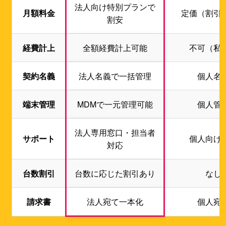
法人向け特別プランで
月額料金
定価（割引
割安
経費計上
全額経費計上可能
不可（私
契約名義
法人名義で一括管理
個人名
端末管理
MDMで一元管理可能
個人管
法人専用窓口・担当者
サポート
個人向け
対応
台数割引
台数に応じた割引あり
なし
請求書
法人宛て一本化
個人宛