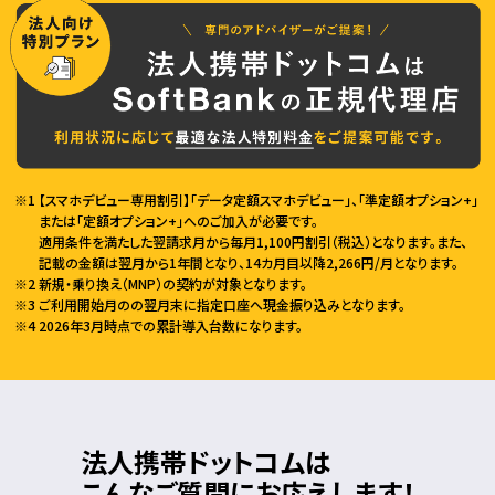
【スマホデビュー専用割引】「データ定額スマホデビュー」、「準定額オプション+」
または「定額オプション+」へのご加入が必要です。
適用条件を満たした翌請求月から毎月1,100円割引（税込）となります。また、
記載の金額は翌月から1年間となり、14カ月目以降2,266円/月となります。
新規・乗り換え（MNP）の契約が対象となります。
ご利用開始月のの翌月末に指定口座へ現金振り込みとなります。
2026年3月時点での累計導入台数になります。
法人携帯ドットコムは
こんなご質問にお応えします！