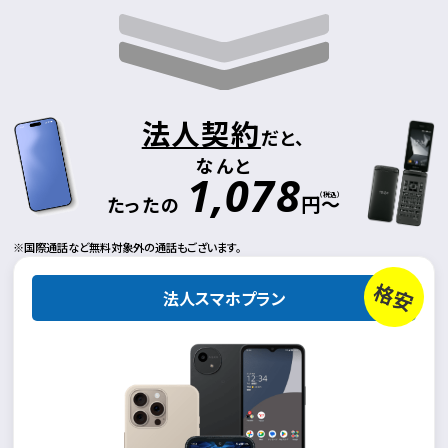
法人契約
だと、
なんと
1,078
（税込）
円～
たったの
国際通話など無料対象外の通話もございます。
格安
法人スマホプラン