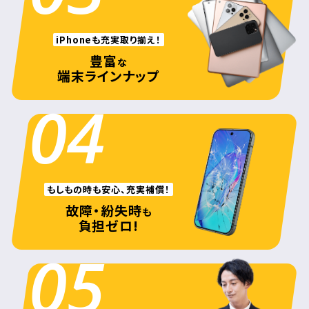
iPhoneも充実取り揃え！
豊富
な
端末ラインナップ
04
もしもの時も安心、充実補償！
故障・紛失時
も
負担ゼロ!
05