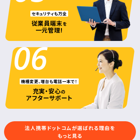
セキュリティも万全
従業員端末
を
一元管理!
06
機種変更、増台も電話一本で！
充実・安心
の
アフターサポート
法人携帯ドットコムが選ばれる理由を
もっと見る