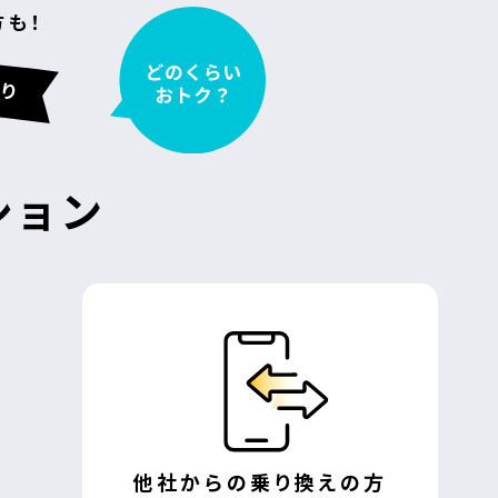
方も！
ション
他社からの
乗り換えの方