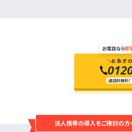
お電話なら
即
お急ぎ
012
通話料無料！
法人携帯の導入を
ご検討の方