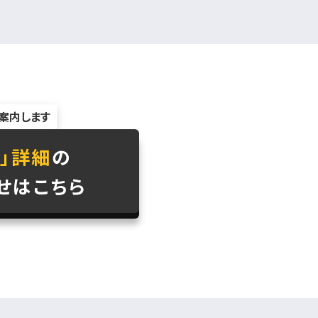
案内します
」詳細
の
せはこちら