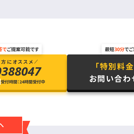
答で
ご提案可能です
最短
30分
でご
の方にオススメ
「特別料金
0388047
お問い合わ
受付時間：24時間受付中
へ