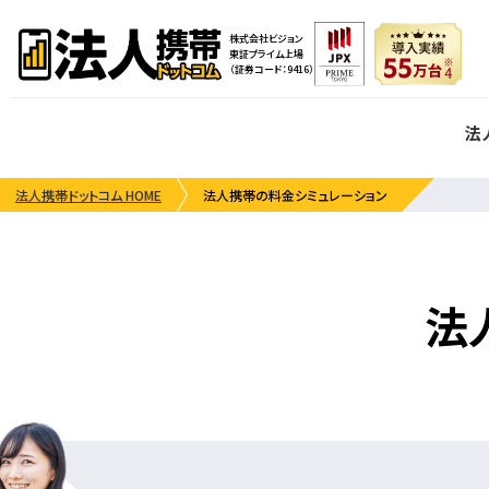
株式会社ビジョン
東証プライム上場
（証券コード：9416）
法
法人携帯ドットコム HOME
法人携帯の料金シミュレーション
法