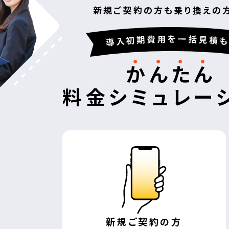
新規ご契約の方も乗り換えの
か
ん
た
ん
料金シミュレー
新規
ご契約の方