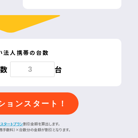
い法人携帯の台数
数
台
ションスタート！
0スタートプラン
割引金額を算出します。
務手数料）×台数分の金額が割引となります。