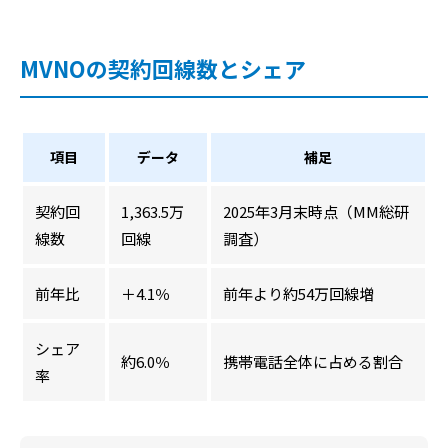
MVNOの契約回線数とシェア
項目
データ
補足
契約回
1,363.5万
2025年3月末時点（MM総研
線数
回線
調査）
前年比
＋4.1％
前年より約54万回線増
シェア
約6.0％
携帯電話全体に占める割合
率