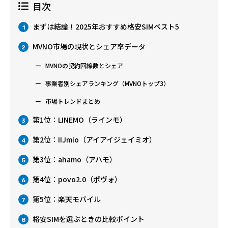
目次
まずは結論！2025年おすすめ格安SIMベスト5
1
MVNO市場の現状とシェア率データ
2
MVNOの契約回線数とシェア
事業者別シェアランキング（MVNOトップ3）
市場トレンドまとめ
第1位：LINEMO（ラインモ）
3
第2位：IIJmio（アイアイジェイミオ）
4
第3位：ahamo（アハモ）
5
第4位：povo2.0（ポヴォ）
6
第5位：楽天モバイル
7
格安SIMを選ぶときの比較ポイント
8