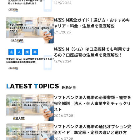
12/9/2024
格安SIM完全ガイド｜選び方・おすすめキ
ャリア・料金・注意点を徹底解説
7/15/2025
格安SIM（シム）は口座振替でも利用でき
るの？口座振替の注意点を徹底解説！
12/9/2024
L
ATEST
T
OPICS
最新記事
ソフトバンク法人携帯の必要書類・審査を
完全解説｜法人・個人事業主別チェックリ
スト
2026.07.28
ソフトバンク法人携帯の通話オプション完
全ガイド｜準定額・定額の違いと選び方
2026.07.28