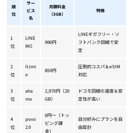
サー
順
月額料金
ビス
特徴
位
（3GB）
名
LINEギガフリー・ソ
1
LINE
990円
フトバンク回線で安
位
MO
定
2
IIJmi
圧倒的コスパ＆eSIM
850円
位
o
対応
3
aha
2,970円（20
ドコモ回線の速度＆安
位
mo
GB）
定性が高い
0円～（トッ
4
povo
自分好みにプランを自
ピング課
位
2.0
由設計
金）