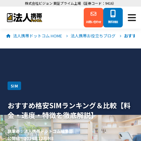
株式会社ビジョン 東証プライム上場（証券コード：9416）
お問い合わせ
無料相談
法人携帯ドットコム HOME
法人携帯お役立ちブログ
おすすめ
SIM
おすすめ格安SIMランキング＆比較【料
金・速度・特徴を徹底解説】
執筆者：法人携帯ドットコム編集部
公開日：2024年12月9日