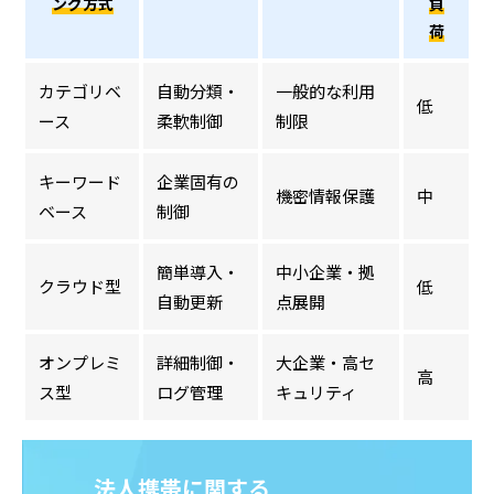
ング方式
負
荷
カテゴリベ
自動分類・
一般的な利用
低
ース
柔軟制御
制限
キーワード
企業固有の
機密情報保護
中
ベース
制御
簡単導入・
中小企業・拠
クラウド型
低
自動更新
点展開
オンプレミ
詳細制御・
大企業・高セ
高
ス型
ログ管理
キュリティ
法人携帯に関する