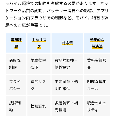
モバイル環境での制約も考慮する必要があります。ネッ
トワーク品質の変動、バッテリー消費への影響、アプリ
ケーション内ブラウザでの制御など、モバイル特有の課
題への対応が重要です。
運用課
主なリス
効果的な
対応策
題
ク
解決法
過度な
業務効率
段階的調整・
業務実態調
制限
低下
例外設定
査
プライ
法的リス
事前同意・透
明確な運用
バシー
ク
明性確保
ルール
技術制
多層防御・補
統合セキュ
検知漏れ
約
完技術
リティ