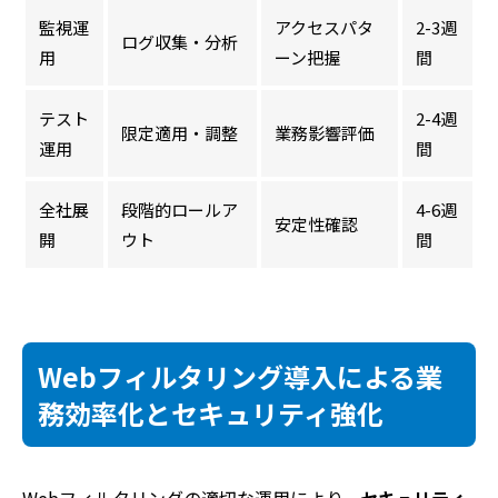
監視運
アクセスパタ
2-3週
ログ収集・分析
用
ーン把握
間
テスト
2-4週
限定適用・調整
業務影響評価
運用
間
全社展
段階的ロールア
4-6週
安定性確認
開
ウト
間
Webフィルタリング導入による業
務効率化とセキュリティ強化