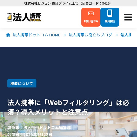
株式会社ビジョン 東証プライム上場（証券コード：9416）
お問い合わせ
無料相談
法人携帯ドットコム HOME
法人携帯お役立ちブログ
法人携帯
機能について
法人携帯に「Webフィルタリング」は必
須？導入メリットと注意点
執筆者：法人携帯ドットコム編集部
公開日：2025年9月22日