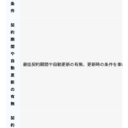
条
件
契
約
期
間
や
自
最低契約期間や自動更新の有無、更新時の条件を事前
動
更
新
の
有
無
契
約