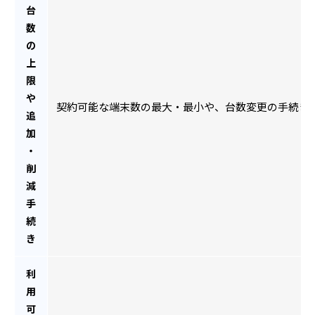
台
数
の
上
限
や
契約可能な端末数の最大・最小や、台数変更の手続き
追
加
・
削
減
手
続
き
利
用
可