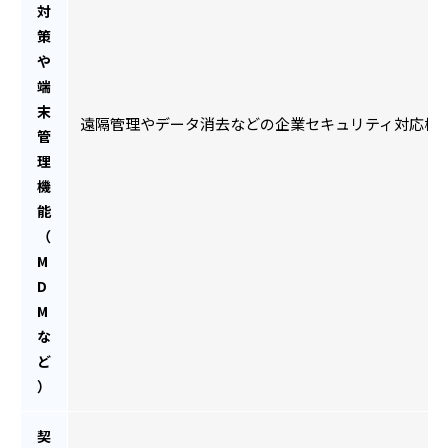
対
策
や
端
末
遠隔管理やデータ消去などの企業セキュリティ対応機
管
理
機
能
（
M
D
M
な
ど
）
契