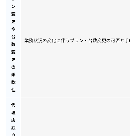
ン
変
更
や
台
業務状況の変化に伴うプラン・台数変更の可否と手続
数
変
更
の
柔
軟
性
代
理
店
独
自