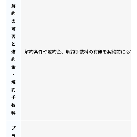
解
約
の
可
否
と
違
解約条件や違約金、解約手数料の有無を契約前に必ず
約
金
・
解
約
手
数
料
プ
ラ