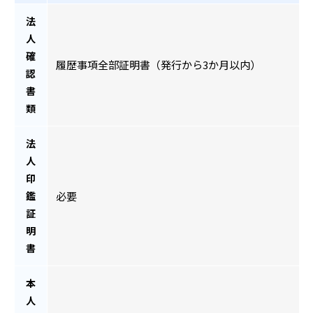
法
人
確
履歴事項全部証明書（発行から3か月以内）
認
書
類
法
人
印
鑑
必要
証
明
書
本
人