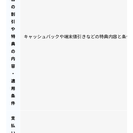
の
割
引
や
特
キャッシュバックや端末値引きなどの特典内容と条件
典
の
内
容
・
適
用
条
件
支
払
い