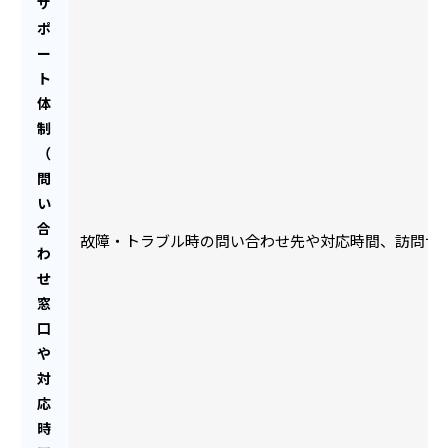
サ
ポ
ー
ト
体
制
（
問
い
合
故障・トラブル時の問い合わせ先や対応時間、訪問サ
わ
せ
窓
口
や
対
応
時