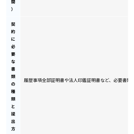
間
）
契
約
に
必
要
な
書
類
履歴事項全部証明書や法人印鑑証明書など、必要書類
の
種
類
と
提
出
方