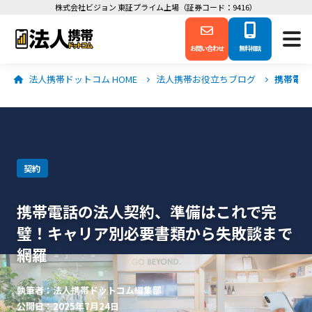
株式会社ビジョン 東証プライム上場（証券コード：9416）
お問い合わせ
無料相談
法人携帯ドットコム HOME
法人携帯お役立ちブログ
携帯電話
契約
携帯電話の法人契約、準備はこれで完
璧！キャリア別必要書類から失敗談まで
網羅
執筆者：法人携帯ドットコム編集部
公開日：2025年7月24日