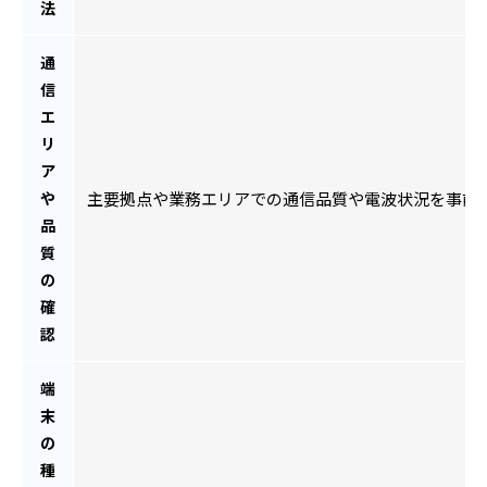
法
通
信
エ
リ
ア
や
主要拠点や業務エリアでの通信品質や電波状況を事前
品
質
の
確
認
端
末
の
種