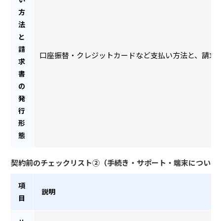
方
法
と
請
口座振替・クレジットカードなど支払い方法と、請求
求
書
の
発
行
形
態
契約前のチェックリスト②（手続き・サポート・端末について
項
説明
目