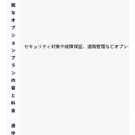
能
な
オ
プ
シ
ョ
セキュリティ対策や故障保証、遠隔管理などオプショ
ン
プ
ラ
ン
内
容
と
料
金
途
中