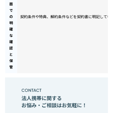
面
で
の
契約条件や特典、解約条件などを契約書に明記しても
明
確
な
確
認
と
保
管
法人携帯に関する
お悩み・ご相談はお気軽に！