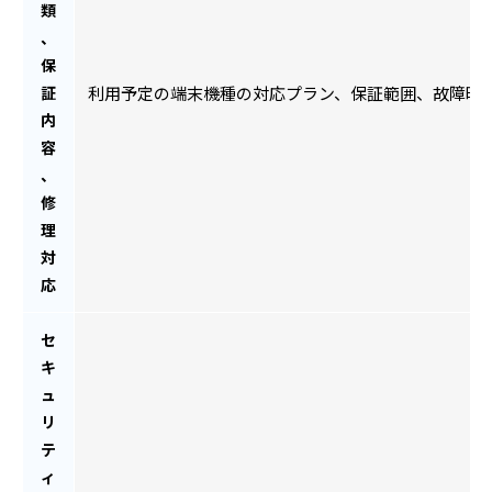
類
、
保
証
利用予定の端末機種の対応プラン、保証範囲、故障時
内
容
、
修
理
対
応
セ
キ
ュ
リ
テ
ィ