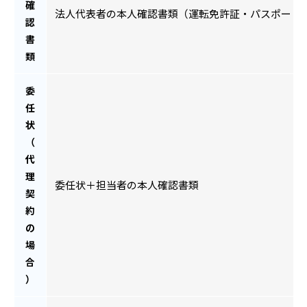
確
法人代表者の本人確認書類（運転免許証・パスポート
認
書
類
委
任
状
（
代
理
委任状＋担当者の本人確認書類
契
約
の
場
合
）