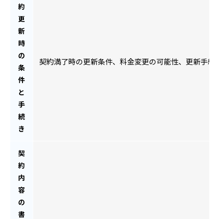
約
更
新
時
の
契約満了時の更新条件、料金変更の可能性、更新手続
条
件
と
手
続
き
契
約
内
容
の
書