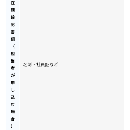
在
籍
確
認
書
類
（
担
当
名刺・社員証など
者
が
申
し
込
む
場
合
）