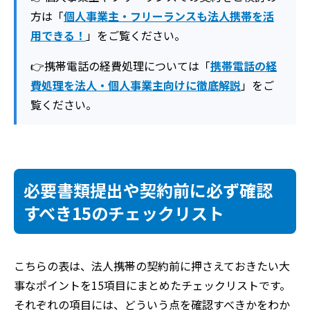
方は「
個人事業主・フリーランスも法人携帯を活
用できる！
」をご覧ください。
👉携帯電話の経費処理につ
いて
は
「
携帯電話の経
費処理を法人・個人事業主向けに徹底解説
」
を
ご
覧
く
だ
さ
い。
必要書類提出や契約前に必ず確認
すべき15のチェックリスト
こちらの表は、法人携帯の契約前に押さえておきたい大
事なポイントを15項目にまとめたチェックリストです。
それぞれの項目には、どういう点を確認すべきかをわか