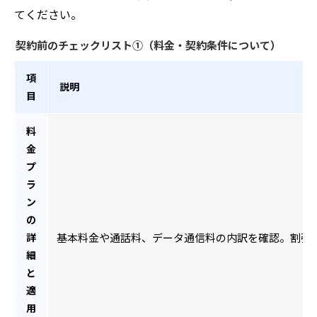
てください。
契約前のチェックリスト①（料金・契約条件について）
項
説明
目
料
金
プ
ラ
ン
の
詳
基本料金や通話料、データ通信料の内訳を確認。割引
細
と
適
用