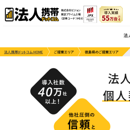
株式会社ビジョン
東証プライム上場
（証券コード：9416）
法
法人携帯ドットコム HOME
ご提案エリア
徳島県のご提案エリア