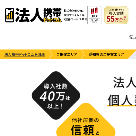
株式会社ビジョン
東証プライム上場
（証券コード：9416）
法
法人携帯ドットコム HOME
ご提案エリア
愛知県のご提案エリア