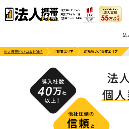
株式会社ビジョン
東証プライム上場
（証券コード：9416）
法
法人携帯ドットコム HOME
ご提案エリア
広島県のご提案エリア