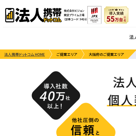
株式会社ビジョン
東証プライム上場
（証券コード：9416）
法
法人携帯ドットコム HOME
ご提案エリア
大阪府のご提案エリア