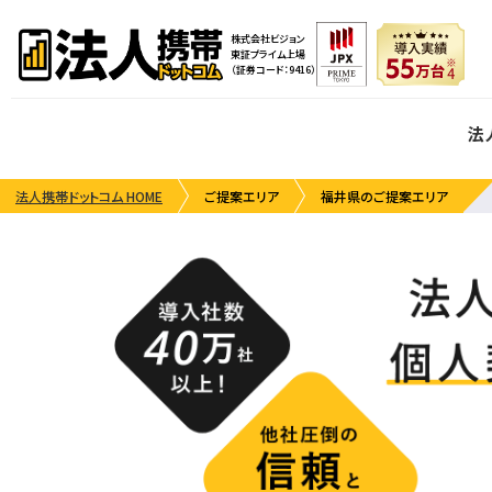
株式会社ビジョン
東証プライム上場
（証券コード：9416）
法
法人携帯ドットコム HOME
ご提案エリア
福井県のご提案エリア