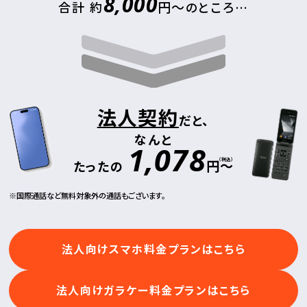
8,000
円～
合計 約
のところ…
法人契約
だと、
なんと
1,078
（税込）
円～
たったの
国際通話など無料対象外の通話もございます。
法人向けスマホ料金プランはこちら
法人向けガラケー料金プランはこちら