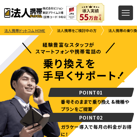
株式会社ビジョン
東証プライム上場
（証券コード：9416）
法人携帯ドットコム HOME
法人携帯をご検討中の方
法人携帯の乗り換
経験豊富なスタッフが
スマートフォンや携帯電話の
乗り換えを
！
手早くサポート
POINT01
番号そのままで乗り換え &
機種や
プランをご提案
POINT02
ガラケー導入で
毎月の料金がお得
に！