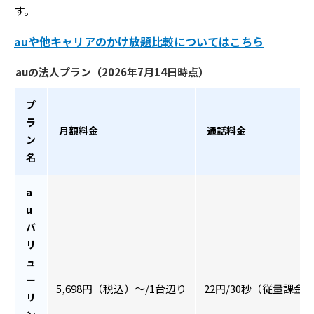
す。
auや他キャリアのかけ放題比較についてはこちら
auの法人プラン（2026年7月14日時点）
プ
ラ
月額料金
通話料金
ン
名
a
u
バ
リ
ュ
ー
5,698円（税込）〜/1台辺り
22円/30秒（従量課金
リ