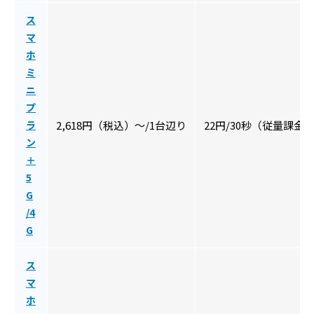
ス
マ
ホ
ミ
ニ
プ
ラ
2,618円（税込）〜/1台辺り
22円/30秒（従量課金
ン
＋
5
G
/4
G
ス
マ
ホ