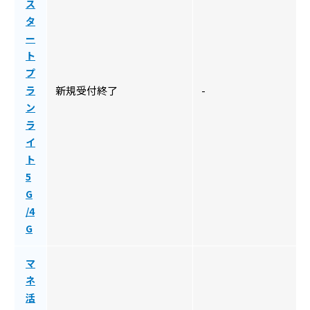
ス
タ
ー
ト
プ
ラ
新規受付終了
-
ン
ラ
イ
ト
5
G
/4
G
マ
ネ
活