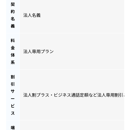
契
約
法人名義
名
義
料
金
法人専用プラン
体
系
割
引
サ
法人割プラス・ビジネス通話定額など法人専用割引あ
ー
ビ
ス
端