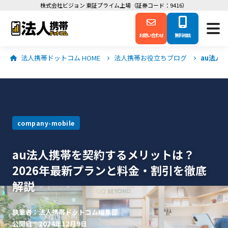
株式会社ビジョン 東証プライム上場（証券コード：9416）
お問い合わせ
無料相談
法人携帯ドットコム HOME
法人携帯お役立ちブログ
au法人
company-mobile
au法人携帯を契約するメリットは？
2026年最新プランと料金・割引を徹底
解説
執筆者：法人携帯ドットコム編集部
公開日：2024年12月9日