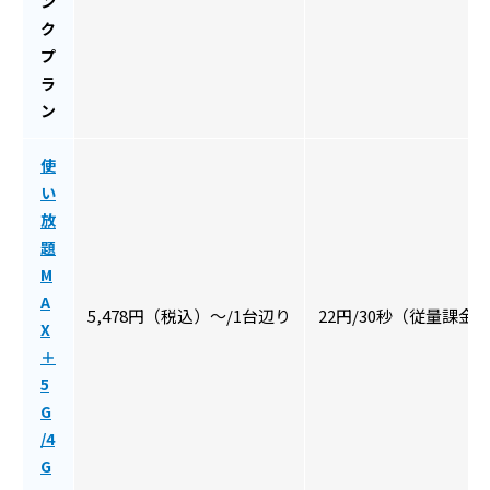
ン
ク
プ
ラ
ン
使
い
放
題
M
A
5,478円（税込）〜/1台辺り
22円/30秒（従量課金
X
＋
5
G
/4
G