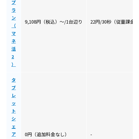
プ
ラ
ン
9,108円（税込）〜/1台辺り
22円/30秒（従量課金
（
マ
ネ
活
2
）
タ
ブ
レ
ッ
ト
シ
ェ
ア
0円（追加料金なし）
-