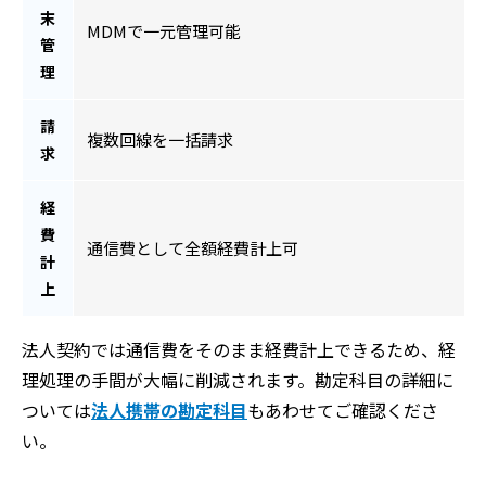
末
MDMで一元管理可能
管
理
請
複数回線を一括請求
求
経
費
通信費として全額経費計上可
計
上
法人契約では通信費をそのまま経費計上できるため、経
理処理の手間が大幅に削減されます。勘定科目の詳細に
ついては
法人携帯の勘定科目
もあわせてご確認くださ
い。