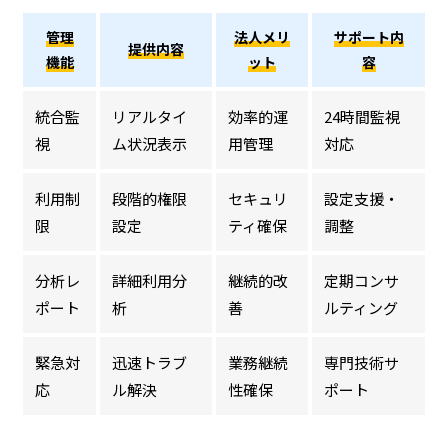
管理
法人メリ
サポート内
提供内容
機能
ット
容
統合監
リアルタイ
効率的運
24時間監視
視
ム状況表示
用管理
対応
利用制
段階的権限
セキュリ
設定支援・
限
設定
ティ確保
調整
分析レ
詳細利用分
継続的改
定期コンサ
ポート
析
善
ルティング
緊急対
迅速トラブ
業務継続
専門技術サ
応
ル解決
性確保
ポート