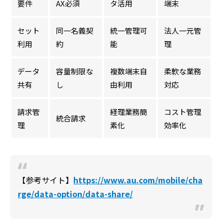
要件
AX必須
タ活用
端末
セット
同一名義契
統一管理可
法人一元管
利用
約
能
理
データ
容量制限な
複数端末自
柔軟な業務
共有
し
由利用
対応
請求管
経理業務簡
コスト管理
統合請求
理
素化
効率化
【参考サイト】
https://www.au.com/mobile/cha
rge/data-option/data-share/