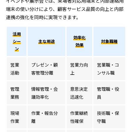
イベントや展示会では、来場者対応用端末と内部連絡用
端末の使い分けにより、顧客サービス品質の向上と内部
連携の強化を同時に実現できます。
活用
効率化
シー
主な用途
対象職種
効果
ン
営業
プレゼン・顧
営業力向
営業職・コ
活動
客管理分離
上
ンサル職
管理
情報管理・会
意思決定
管理職・役
業務
議効率化
迅速化
員
現場
作業・報告分
作業継続
技術職・保
作業
離
性確保
守職