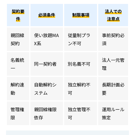
契約要
法人での
必須条件
制限事項
件
注意点
親回線
使い放題MA
従量制プラ
事前契約必
契約
X系
ン不可
須
名義統
法人一元管
同一契約者
別名義不可
一
理
解約連
自動解約シ
独立解約不
長期計画必
動
ステム
可
要
管理権
親回線権限
独立管理不
運用ルール
限
依存
可
策定