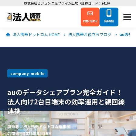
株式会社ビジョン 東証プライム上場（証券コード：9416）
お問い合わせ
無料相談
法人携帯ドットコム HOME
法人携帯お役立ちブログ
auのデ
company-mobile
auのデータシェアプラン完全ガイド！
法人向け2台目端末の効率運用と親回線
連携
執筆者：法人携帯ドットコム編集部
公開日：2025年9月19日