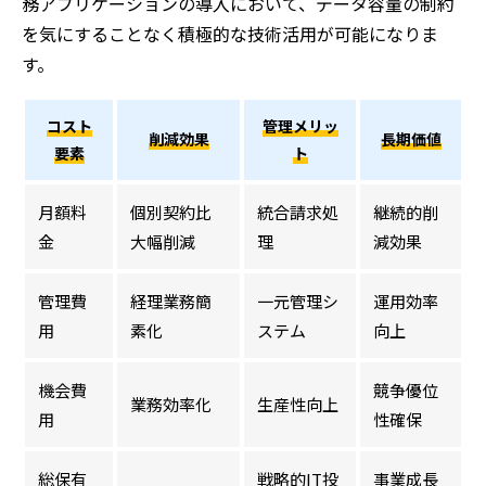
務アプリケーションの導入において、データ容量の制約
を気にすることなく積極的な技術活用が可能になりま
す。
コスト
管理メリッ
削減効果
長期価値
要素
ト
月額料
個別契約比
統合請求処
継続的削
金
大幅削減
理
減効果
管理費
経理業務簡
一元管理シ
運用効率
用
素化
ステム
向上
機会費
競争優位
業務効率化
生産性向上
用
性確保
総保有
戦略的IT投
事業成長