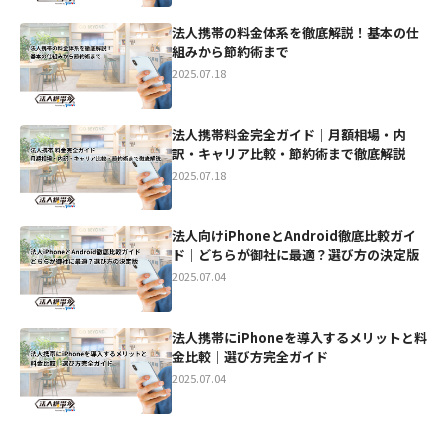
法人携帯の料金体系を徹底解説！基本の仕
組みから節約術まで
2025.07.18
法人携帯料金完全ガイド｜月額相場・内
訳・キャリア比較・節約術まで徹底解説
2025.07.18
法人向けiPhoneとAndroid徹底比較ガイ
ド｜どちらが御社に最適？選び方の決定版
2025.07.04
法人携帯にiPhoneを導入するメリットと料
金比較｜選び方完全ガイド
2025.07.04