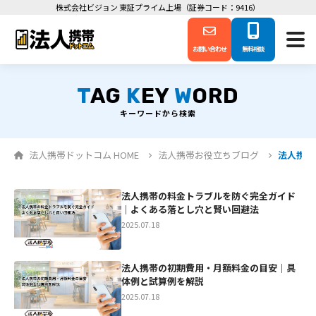
株式会社ビジョン 東証プライム上場（証券コード：9416）
お問い合わせ
無料相談
T
AG
K
EY
W
ORD
キーワードから検索
法人携帯ドットコム HOME
法人携帯お役立ちブログ
法人携帯お
法人携帯の料金トラブルを防ぐ完全ガイド
｜よくある落とし穴と賢い回避法
2025.07.18
法人携帯の初期費用・月額料金の目安｜具
体例と試算例を解説
2025.07.18