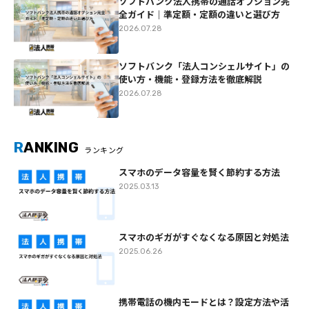
ソフトバンク法人携帯の通話オプション完
全ガイド｜準定額・定額の違いと選び方
2026.07.28
ソフトバンク「法人コンシェルサイト」の
使い方・機能・登録方法を徹底解説
2026.07.28
R
ANKING
ランキング
スマホのデータ容量を賢く節約する方法
2025.03.13
スマホのギガがすぐなくなる原因と対処法
2025.06.26
携帯電話の機内モードとは？設定方法や活