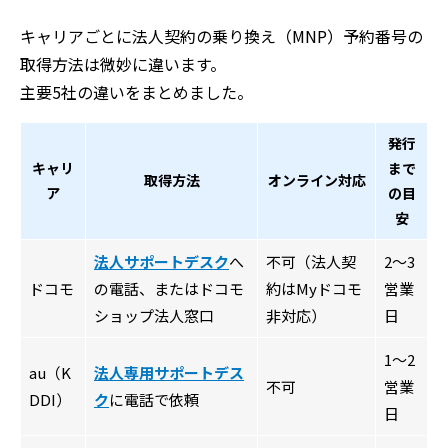
キャリアごとに法人契約の乗り換え（MNP）予約番号の
取得方法は微妙に違います。
主要5社の違いをまとめました。
発行
キャリ
まで
取得方法
オンライン対応
ア
の目
安
法人サポートデスク
へ
不可（法人契
2～3
ドコモ
の電話、またはドコモ
約はMyドコモ
営業
ショップ法人窓口
非対応）
日
1～2
au（K
法人専用サポートデス
不可
営業
DDI）
ク
に電話で依頼
日