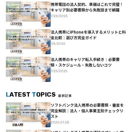
携帯電話の法人契約、準備はこれで完璧！
キャリア別必要書類から失敗談まで網羅
7/24/2025
法人携帯にiPhoneを導入するメリットと料
金比較｜選び方完全ガイド
7/4/2025
法人携帯のキャリア転入手続き｜必要書
類・スケジュール・失敗しないコツ
7/25/2025
L
ATEST
T
OPICS
最新記事
ソフトバンク法人携帯の必要書類・審査を
完全解説｜法人・個人事業主別チェックリ
スト
2026.07.28