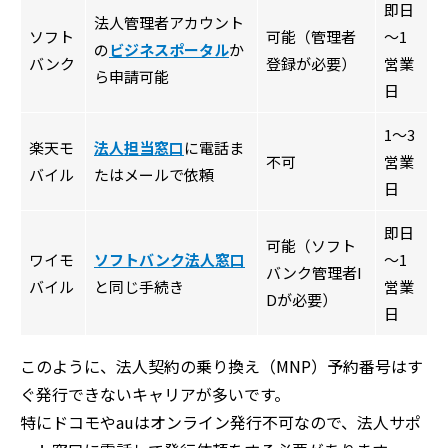
即日
法人管理者アカウント
ソフト
可能（管理者
～1
の
ビジネスポータル
か
バンク
登録が必要）
営業
ら申請可能
日
1～3
楽天モ
法人担当窓口
に電話ま
不可
営業
バイル
たはメールで依頼
日
即日
可能（ソフト
ワイモ
ソフトバンク法人窓口
～1
バンク管理者I
バイル
と同じ手続き
営業
Dが必要）
日
このように、法人契約の乗り換え（MNP）予約番号はす
ぐ発行できないキャリアが多いです。
特にドコモやauはオンライン発行不可なので、法人サポ