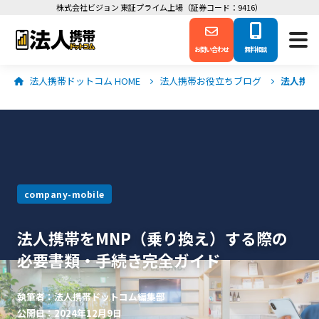
株式会社ビジョン 東証プライム上場（証券コード：9416）
お問い合わせ
無料相談
法人携帯ドットコム HOME
法人携帯お役立ちブログ
法人携帯
company-mobile
法人携帯をMNP（乗り換え）する際の
必要書類・手続き完全ガイド
執筆者：法人携帯ドットコム編集部
公開日：2024年12月9日