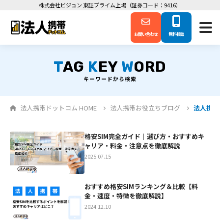
株式会社ビジョン 東証プライム上場（証券コード：9416）
お問い合わせ
無料相談
T
AG
K
EY
W
ORD
キーワードから検索
法人携帯ドットコム HOME
法人携帯お役立ちブログ
法人携帯お
格安SIM完全ガイド｜選び方・おすすめキ
ャリア・料金・注意点を徹底解説
2025.07.15
おすすめ格安SIMランキング＆比較【料
金・速度・特徴を徹底解説】
2024.12.10