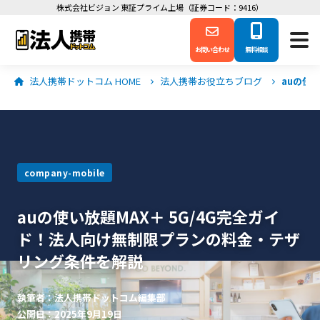
株式会社ビジョン 東証プライム上場（証券コード：9416）
お問い合わせ
無料相談
法人携帯ドットコム HOME
法人携帯お役立ちブログ
auの使
company-mobile
auの使い放題MAX＋ 5G/4G完全ガイ
ド！法人向け無制限プランの料金・テザ
リング条件を解説
執筆者：法人携帯ドットコム編集部
公開日：2025年9月19日