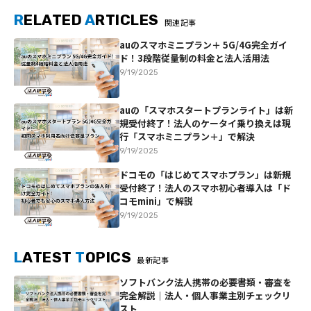
R
ELATED
A
RTICLES
関連記事
auのスマホミニプラン＋ 5G/4G完全ガイ
ド！3段階従量制の料金と法人活用法
9/19/2025
auの「スマホスタートプランライト」は新
規受付終了！法人のケータイ乗り換えは現
行「スマホミニプラン＋」で解決
9/19/2025
ドコモの「はじめてスマホプラン」は新規
受付終了！法人のスマホ初心者導入は「ド
コモmini」で解説
9/19/2025
L
ATEST
T
OPICS
最新記事
ソフトバンク法人携帯の必要書類・審査を
完全解説｜法人・個人事業主別チェックリ
スト