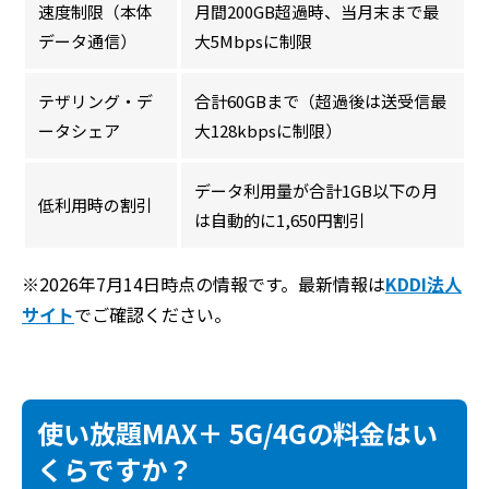
速度制限（本体
月間200GB超過時、当月末まで最
データ通信）
大5Mbpsに制限
テザリング・デ
合計60GBまで（超過後は送受信最
ータシェア
大128kbpsに制限）
データ利用量が合計1GB以下の月
低利用時の割引
は自動的に1,650円割引
※2026年7月14日時点の情報です。最新情報は
KDDI法人
サイト
でご確認ください。
使い放題MAX＋ 5G/4Gの料金はい
くらですか？