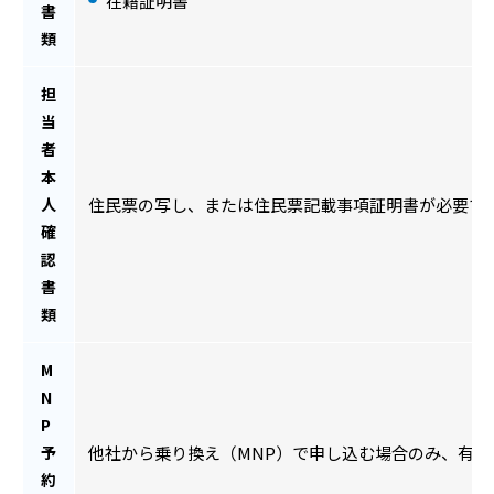
在籍証明書
書
類
担
当
者
本
人
住民票の写し、または住民票記載事項証明書が必要で
確
認
書
類
M
N
P
予
他社から乗り換え（MNP）で申し込む場合のみ、有効
約