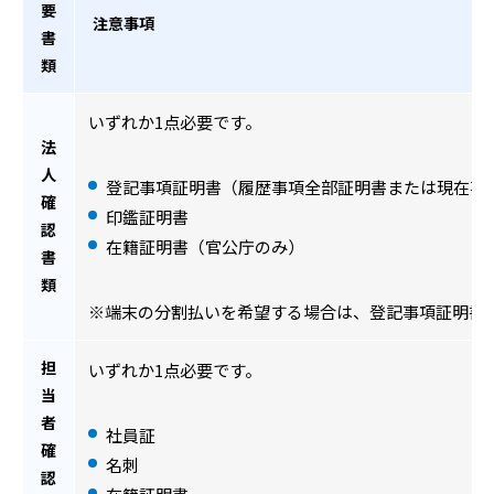
要
注意事項
書
類
いずれか1点必要です。
法
人
登記事項証明書（履歴事項全部証明書または現在事
確
印鑑証明書
認
在籍証明書（官公庁のみ）
書
類
※端末の分割払いを希望する場合は、登記事項証明書
担
いずれか1点必要です。
当
者
社員証
確
名刺
認