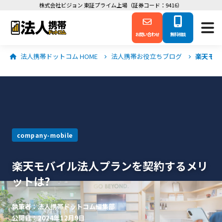
株式会社ビジョン 東証プライム上場（証券コード：9416）
お問い合わせ
無料相談
法人携帯ドットコム HOME
法人携帯お役立ちブログ
楽天モバ
company-mobile
楽天モバイル法人プランを契約するメリ
ットは?
執筆者：法人携帯ドットコム編集部
公開日：2024年12月9日