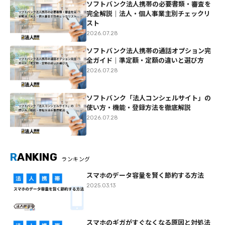
ソフトバンク法人携帯の必要書類・審査を
完全解説｜法人・個人事業主別チェックリ
スト
2026.07.28
ソフトバンク法人携帯の通話オプション完
全ガイド｜準定額・定額の違いと選び方
2026.07.28
ソフトバンク「法人コンシェルサイト」の
使い方・機能・登録方法を徹底解説
2026.07.28
R
ANKING
ランキング
スマホのデータ容量を賢く節約する方法
2025.03.13
スマホのギガがすぐなくなる原因と対処法