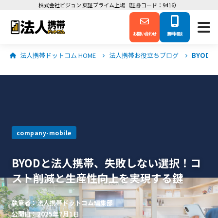
株式会社ビジョン 東証プライム上場（証券コード：9416）
お問い合わせ
無料相談
法人携帯ドットコム HOME
法人携帯お役立ちブログ
BYOD
company-mobile
BYODと法人携帯、失敗しない選択！コ
スト削減と生産性向上を実現する鍵
執筆者：法人携帯ドットコム編集部
公開日：2025年7月1日