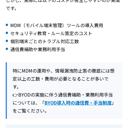
しかし、実際には以下のコストが発生しやすいのが実情
です。
MDM（モバイル端末管理）ツールの導入費用
セキュリティ教育・ルール策定のコスト
個別端末ごとのトラブル対応工数
通信費補助や業務利用手当
特にMDMの運用や、情報漏洩防止策の徹底には想
定以上の工数・費用が必要となることが多いで
す。
👉BYODの実施
に
伴
う通信費補助・業務利用
手
当
については、
「
BYOD導入時の通信費・手当制度
」
をご覧ください。