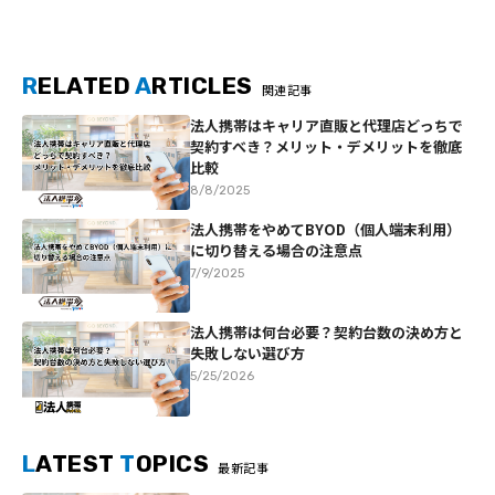
R
ELATED
A
RTICLES
関連記事
法人携帯はキャリア直販と代理店どっちで
契約すべき？メリット・デメリットを徹底
比較
8/8/2025
法人携帯をやめてBYOD（個人端末利用）
に切り替える場合の注意点
7/9/2025
法人携帯は何台必要？契約台数の決め方と
失敗しない選び方
5/25/2026
L
ATEST
T
OPICS
最新記事