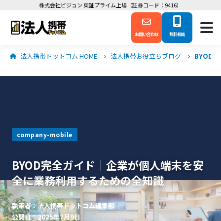
株式会社ビジョン 東証プライム上場（証券コード：9416）
お問い合わせ
無料相談
法人携帯ドットコム HOME
法人携帯お役立ちブログ
BYOD
company-mobile
BYOD完全ガイド｜企業が個人端末を安
全に業務利用するための全知識
執筆者：法人携帯ドットコム編集部
公開日：2025年7月9日