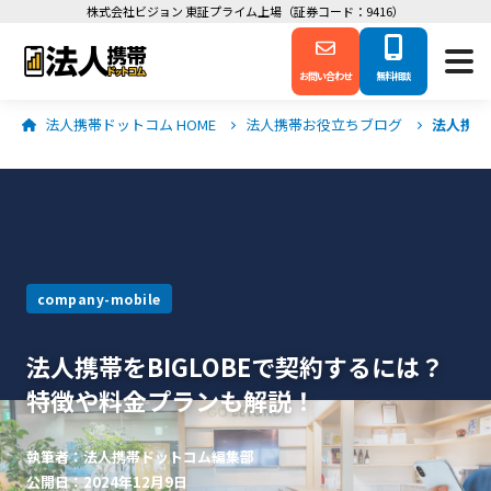
株式会社ビジョン 東証プライム上場（証券コード：9416）
お問い合わせ
無料相談
法人携帯ドットコム HOME
法人携帯お役立ちブログ
法人携帯
company-mobile
法人携帯をBIGLOBEで契約するには？
特徴や料金プランも解説！
執筆者：法人携帯ドットコム編集部
公開日：2024年12月9日