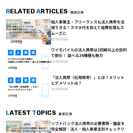
R
ELATED
A
RTICLES
関連記事
個人事業主・フリーランスも法人携帯を活
用できる！スマホ代を抑えて経費処理もス
ムーズに
12/9/2024
ワイモバイルの法人携帯は2回線以上の契約
で割引！ 選べる26機種も魅力
12/9/2024
「法人携帯（社用携帯）」とは？メリット
とデメリットは？
12/9/2024
L
ATEST
T
OPICS
最新記事
ソフトバンク法人携帯の必要書類・審査を
完全解説｜法人・個人事業主別チェックリ