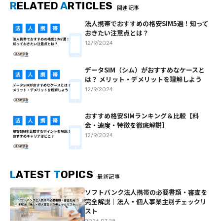
R
ELATED
A
RTICLES
関連記事
法人携帯でおすすめの格安SIM5選！知って
おきたい注意点とは？
12/9/2024
データSIM（シム）がおすすめなケースと
は？ メリット・デメリットを理解しよう
12/9/2024
おすすめ格安SIMランキング＆比較【料
金・速度・特徴を徹底解説】
12/9/2024
L
ATEST
T
OPICS
最新記事
ソフトバンク法人携帯の必要書類・審査を
完全解説｜法人・個人事業主別チェックリ
スト