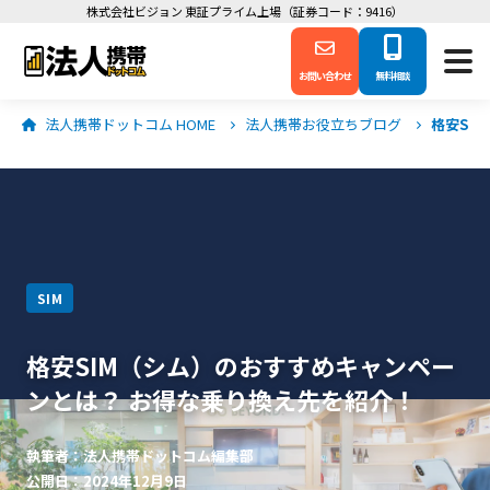
株式会社ビジョン 東証プライム上場（証券コード：9416）
お問い合わせ
無料相談
法人携帯ドットコム HOME
法人携帯お役立ちブログ
格安SI
SIM
格安SIM（シム）のおすすめキャンペー
ンとは？ お得な乗り換え先を紹介！
執筆者：法人携帯ドットコム編集部
公開日：2024年12月9日