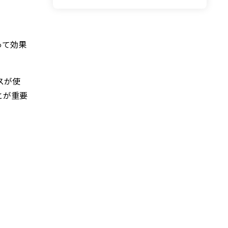
って効果
スが使
とが重要