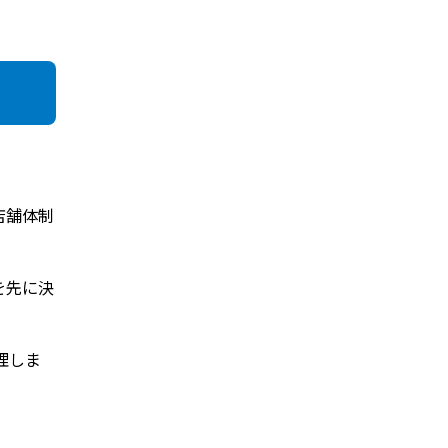
。
店舗体制
を先に決
理しま