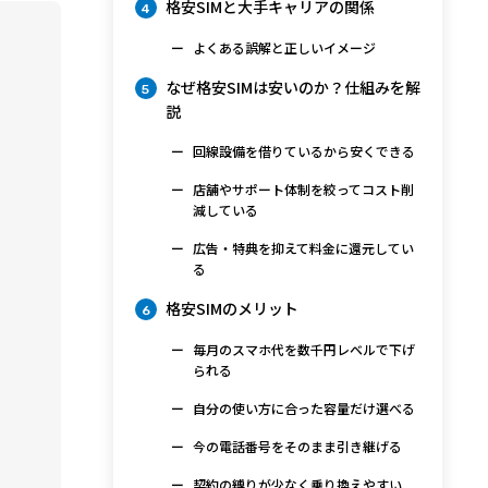
格安SIMと大手キャリアの関係
4
よくある誤解と正しいイメージ
なぜ格安SIMは安いのか？仕組みを解
5
説
回線設備を借りているから安くできる
店舗やサポート体制を絞ってコスト削
減している
広告・特典を抑えて料金に還元してい
る
格安SIMのメリット
6
毎月のスマホ代を数千円レベルで下げ
られる
自分の使い方に合った容量だけ選べる
今の電話番号をそのまま引き継げる
契約の縛りが少なく乗り換えやすい