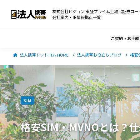
株式会社ビジョン 東証プライム上場（証券コード
会社案内・IR情報
拠点一覧
ご契約・お手続
法人携帯ドットコム HOME
法人携帯お役立ちブログ
格安
SIM
格安SIM・MVNOとは