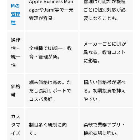
Apple Business Man
管理は可能だが機種
Mの
agerやJamf等で一元
ごとに個別対応が必
管理
管理が容易。
要になることも。
性
操作
メーカーごとにUIが
性・
全機種でUI統一。教
異なる。教育コスト
統一
育・管理が楽。
に影響。
性
端末価格は高め。た
幅広い価格帯が選べ
価格
だし長期サポートで
る。初期投資を抑え
帯
コスパ良好。
やすい。
カス
タマ
制限多く統制に向
柔軟で業務アプリ・
イズ
く。
機能拡張に強い。