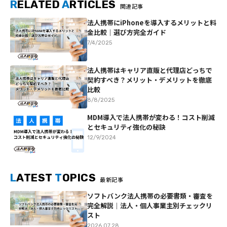
R
ELATED
A
RTICLES
関連記事
法人携帯にiPhoneを導入するメリットと料
金比較｜選び方完全ガイド
7/4/2025
法人携帯はキャリア直販と代理店どっちで
契約すべき？メリット・デメリットを徹底
比較
8/8/2025
MDM導入で法人携帯が変わる！コスト削減
とセキュリティ強化の秘訣
12/9/2024
L
ATEST
T
OPICS
最新記事
ソフトバンク法人携帯の必要書類・審査を
完全解説｜法人・個人事業主別チェックリ
スト
2026.07.28