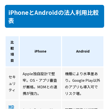
iPhoneとAndroidの法人利用比較
表
比
較
iPhone
Android
項
目
Apple独自設計で堅
機種により水準差あ
セキ
牢。OS・アプリ審査
り。Google Play以外
ュリ
が厳格。MDMとの連
のアプリも導入可で
ティ
携が強力。
リスク増。
MD