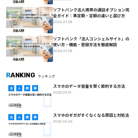
ソフトバンク法人携帯の通話オプション完
全ガイド｜準定額・定額の違いと選び方
2026.07.28
ソフトバンク「法人コンシェルサイト」の
使い方・機能・登録方法を徹底解説
2026.07.28
R
ANKING
ランキング
スマホのデータ容量を賢く節約する方法
2025.03.13
スマホのギガがすぐなくなる原因と対処法
2025.06.26