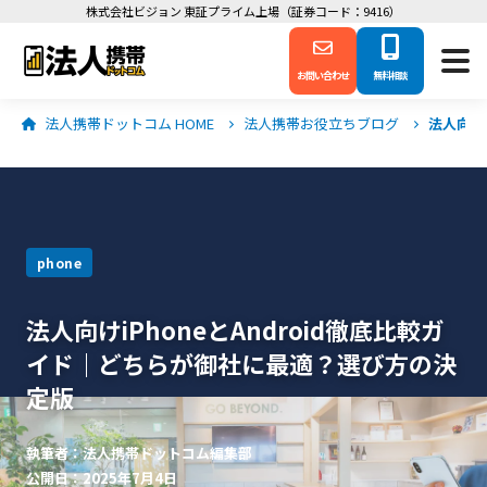
株式会社ビジョン 東証プライム上場（証券コード：9416）
お問い合わせ
無料相談
法人携帯ドットコム HOME
法人携帯お役立ちブログ
法人向け
phone
法人向けiPhoneとAndroid徹底比較ガ
イド｜どちらが御社に最適？選び方の決
定版
執筆者：法人携帯ドットコム編集部
公開日：2025年7月4日