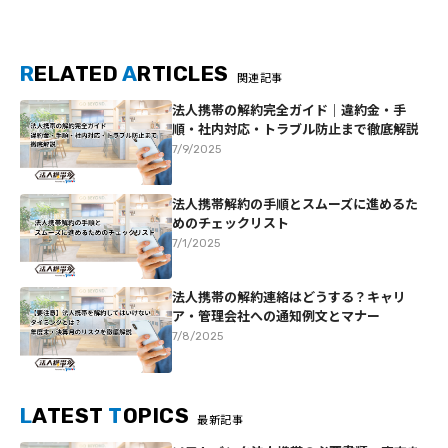
R
ELATED
A
RTICLES
関連記事
法人携帯の解約完全ガイド｜違約金・手
順・社内対応・トラブル防止まで徹底解説
7/9/2025
法人携帯解約の手順とスムーズに進めるた
めのチェックリスト
7/1/2025
法人携帯の解約連絡はどうする？キャリ
ア・管理会社への通知例文とマナー
7/8/2025
L
ATEST
T
OPICS
最新記事