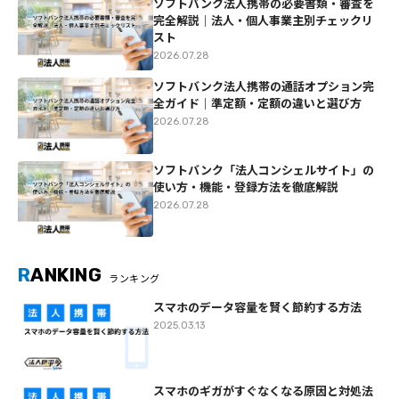
ソフトバンク法人携帯の必要書類・審査を
完全解説｜法人・個人事業主別チェックリ
スト
2026.07.28
ソフトバンク法人携帯の通話オプション完
全ガイド｜準定額・定額の違いと選び方
2026.07.28
ソフトバンク「法人コンシェルサイト」の
使い方・機能・登録方法を徹底解説
2026.07.28
R
ANKING
ランキング
スマホのデータ容量を賢く節約する方法
2025.03.13
スマホのギガがすぐなくなる原因と対処法