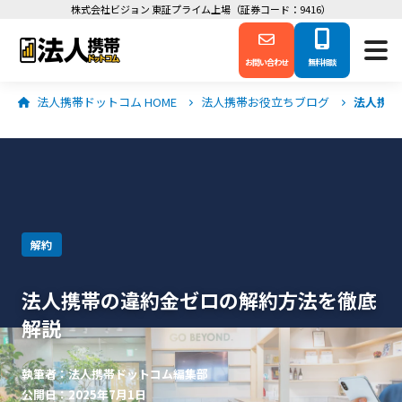
株式会社ビジョン 東証プライム上場（証券コード：9416）
お問い合わせ
無料相談
法人携帯ドットコム HOME
法人携帯お役立ちブログ
法人携帯
解約
法人携帯の違約金ゼロの解約方法を徹底
解説
執筆者：法人携帯ドットコム編集部
公開日：2025年7月1日