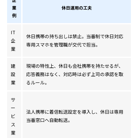
企
業
休日運用の工夫
例
IT
休日携帯の持ち出しは禁止。当番制で休日対応
企
専用スマホを管理職が交代で担当。
業
建
現場の特性上、休日も会社携帯を持たせるが、
設
応答義務はなく、対応時は必ず上司の承認を取
業
るルール。
サ
ー
法人携帯に着信転送設定を導入し、休日は専用
ビ
当番窓口へ自動転送。
ス
業