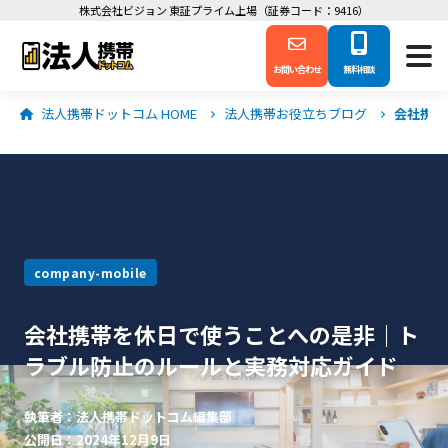
株式会社ビジョン 東証プライム上場（証券コード：9416）
お問い合わせ
無料相談
法人携帯ドットコム HOME
法人携帯お役立ちブログ
会社携帯
company-mobile
会社携帯を休日で使うことへの是非｜ト
ラブル防止のルールと実務対応ガイド
執筆者：法人携帯ドットコム編集部
公開日：2024年12月9日