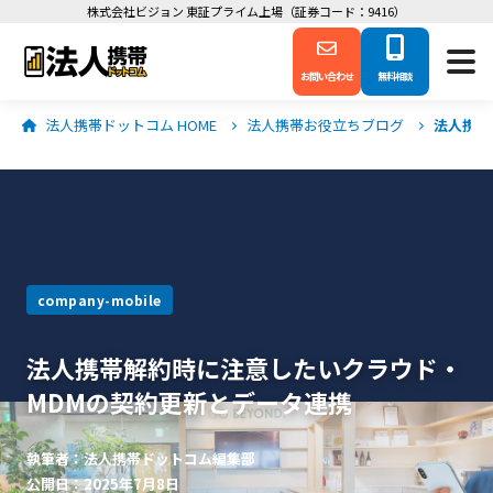
株式会社ビジョン 東証プライム上場（証券コード：9416）
お問い合わせ
無料相談
法人携帯ドットコム HOME
法人携帯お役立ちブログ
法人携帯
company-mobile
法人携帯解約時に注意したいクラウド・
MDMの契約更新とデータ連携
執筆者：法人携帯ドットコム編集部
公開日：2025年7月8日