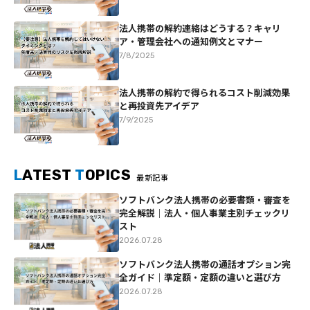
法人携帯の解約連絡はどうする？キャリ
ア・管理会社への通知例文とマナー
7/8/2025
法人携帯の解約で得られるコスト削減効果
と再投資先アイデア
7/9/2025
L
ATEST
T
OPICS
最新記事
ソフトバンク法人携帯の必要書類・審査を
完全解説｜法人・個人事業主別チェックリ
スト
2026.07.28
ソフトバンク法人携帯の通話オプション完
全ガイド｜準定額・定額の違いと選び方
2026.07.28