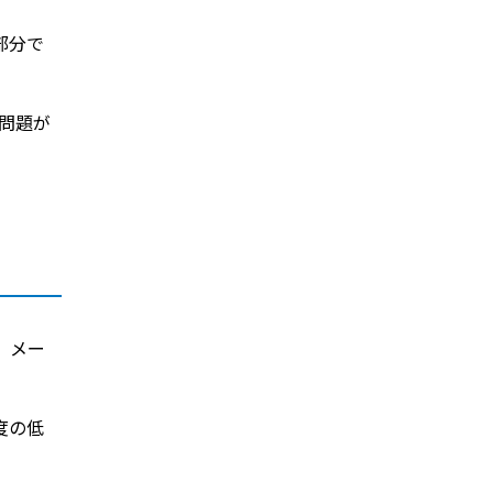
部分で
に問題が
、メー
度の低