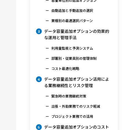
容量単位別の追加オプション
自動追加と手動追加の選択
業種別の最適選択パターン
データ容量追加オプションの効果的
3
な運用と管理手法
利用量監視と予測システム
部署別・従業員別の管理体制
コスト最適化戦略
データ容量追加オプション活用によ
4
る業務継続性とリスク管理
緊急時の業務継続対策
出張・外勤業務でのリスク軽減
プロジェクト業務での活用
データ容量追加オプションのコスト
5