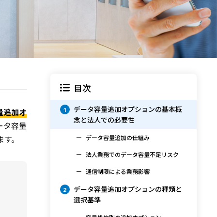
目次
データ容量追加オプションの基本概
量追加オ
1
念と法人での必要性
ータ容量
ます。
データ容量追加の仕組み
法人業務でのデータ容量不足リスク
通信制限による業務影響
データ容量追加オプションの種類と
2
選択基準