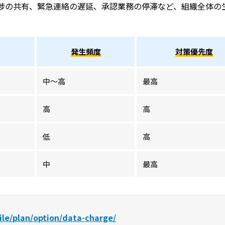
捗の共有、緊急連絡の遅延、承認業務の停滞など、組織全体の
発生頻度
対策優先度
中～高
最高
高
高
低
高
中
最高
le/plan/option/data-charge/