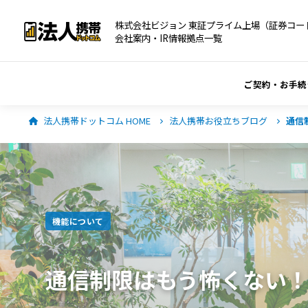
株式会社ビジョン 東証プライム上場（証券コード
会社案内・IR情報
拠点一覧
ご契約・お手続
法人携帯ドットコム HOME
法人携帯お役立ちブログ
通信
機能について
通信制限はもう怖くない