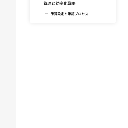
管理と効率化戦略
予算設定と承認プロセス
利用効率化による削減手法
ROI評価と投資判断
データ容量追加オプションに関する
6
よくある質問
Q1. 追加したデータ容量は翌月に繰り
越しできますか？無駄になりません
か？
Q2. 自動追加設定にした場合、高額請
求になる心配はありませんか？
Q3. データ容量が不足しがちな原因を
特定する方法はありますか？
データ容量追加オプション利用者の
7
声