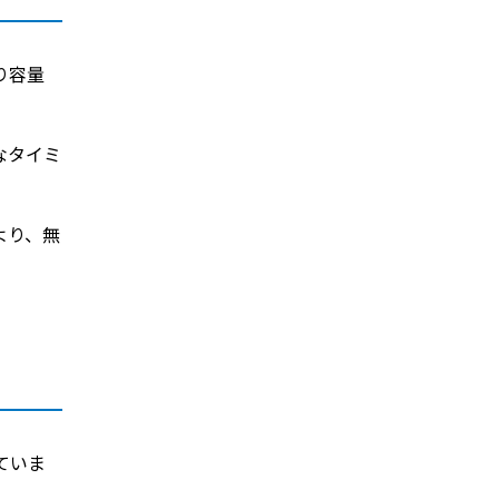
り容量
なタイミ
より、無
ていま