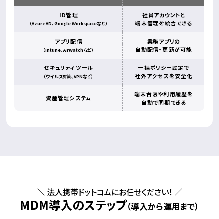
ID管理
社員アカウントと
端末管理を統合できる
（Azure AD、Google Workspaceなど）
アプリ配信
業務アプリの
自動配信・更新が可能
（Intune、AirWatchなど）
セキュリティツール
一括ポリシー設定で
社外アクセスを安全化
（ウイルス対策、VPNなど）
端末台帳や利用履歴を
資産管理システム
自動で同期できる
＼ 法人携帯ドットコムにお任せください！ ／
MDM導入のステップ
（導入から運用まで）