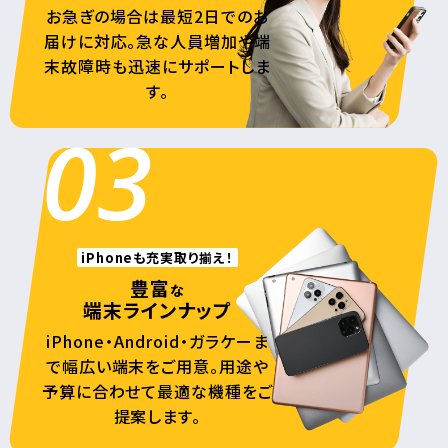
お急ぎの場合は最短2日でのお
届けに対応。急な人員増加や端
末故障時も迅速にサポートしま
す。
03
iPhoneも充実取り揃え！
豊富
な
端末ラインナップ
iPhone・Android・ガラケーま
で幅広い端末をご用意。用途や
予算に合わせて最適な機種をご
提案します。