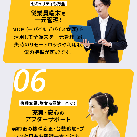
セキュリティも万全
従業員端末
を
一元管理!
MDM（モバイルデバイス管理）を
活用して全端末を一元管理。紛
失時のリモートロックや利用状
況の把握が可能です。
06
機種変更、増台も電話一本で！
充実・安心
の
アフターサポート
契約後の機種変更・台数追加・プ
ラン変更もお電話一本で対応。