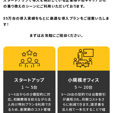
スタートアップで導入を検討している企業様や他キャリアから
の乗り換えのシーンにご利用いただいております。
55万台の導入実績をもとに最適な導入プランをご提案いたしま
す！
まずはお気軽にご相談ください。
スタートアップ
小規模オフィス
1 〜 5台
5 〜 20台
1〜5台からの少数契約に対
5〜20台の契約では台数割引
応。初期費用を抑えながら法
が適用され、月額コストをさ
人向け特別プランを利用でき
らに削減できます。請求書を
るため、創業期のコスト管理
法人宛て一本化することで経