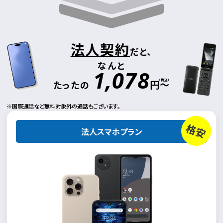
法人契約
だと、
なんと
1,078
（税込）
円～
たったの
国際通話など無料対象外の通話もございます。
格安
法人スマホプラン