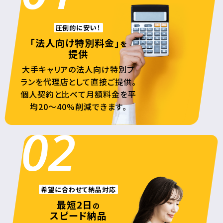
圧倒的に安い！
「法人向け特別料金」
を
提供
大手キャリアの法人向け特別プ
ランを代理店として直接ご提供。
個人契約と比べて月額料金を平
均20〜40%削減できます。
02
希望に合わせて納品対応
最短2日
の
スピード納品