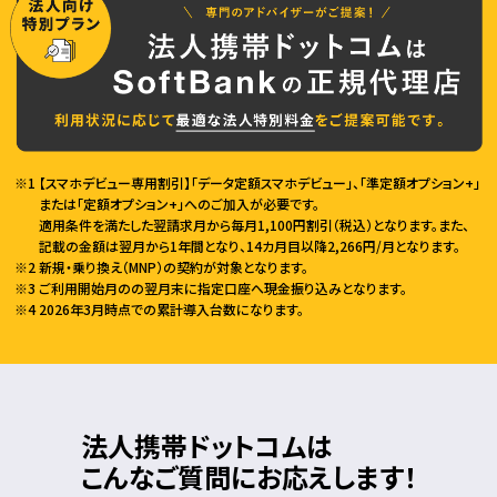
【スマホデビュー専用割引】「データ定額スマホデビュー」、「準定額オプション+」
または「定額オプション+」へのご加入が必要です。
適用条件を満たした翌請求月から毎月1,100円割引（税込）となります。また、
記載の金額は翌月から1年間となり、14カ月目以降2,266円/月となります。
新規・乗り換え（MNP）の契約が対象となります。
ご利用開始月のの翌月末に指定口座へ現金振り込みとなります。
2026年3月時点での累計導入台数になります。
法人携帯ドットコムは
こんなご質問にお応えします！